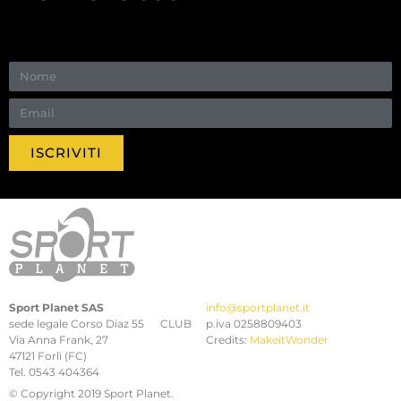
ISCRIVITI
Sport Planet SAS
info@sportplanet.it
sede legale Corso Diaz 55 CLUB
p.iva 0258809403
Via Anna Frank, 27
Credits:
MakeitWonder
47121 Forlì (FC)
Tel. 0543 404364
© Copyright 2019 Sport Planet.